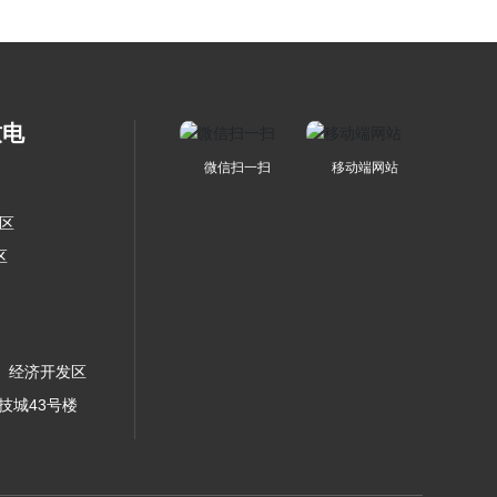
致电
微信扫一扫
移动端网站
方区
区
）经济开发区
技城43号楼