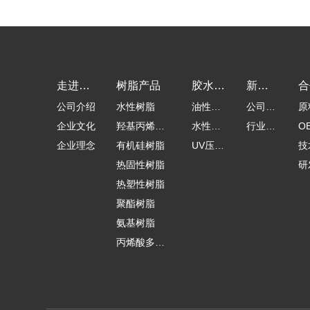
走进卡
树脂产品
胶水产
新闻
合
公司介绍
水性树脂
油性压
公司新
原
孚乐
品
动态
支
企业文化
羟基丙烯酸
敏胶
水性压
闻
行业新
O
企业理念
树脂
有机硅树脂
敏胶
UV压敏
闻
工
技
热固性树脂
胶
研
热塑性树脂
聚酯树脂
氨基树脂
丙烯酸多元
醇树脂