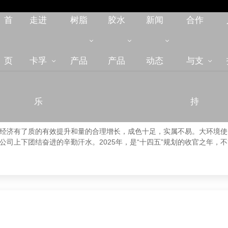
新闻动态
首
走进
树脂
胶水
新闻
合作
NEWS
页
卡孚
产品
产品
动态
与支
乐
持
经济有了质的有效提升和量的合理增长，成色十足，实属不易。大环境使
司上下团结奋进的辛勤汗水。2025年，是“十四五”规划的收官之年，
紧跟领导们运筹帷幄的发展步伐，一定会推动公司经济效益持续稳定向好