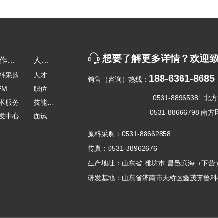
想要了解更多详情？欢迎
作与
人才
料采购
人才理
持
招聘
188-6361-8685
销售（咨询）热线：
EM代
念
职位招
0531-88965381 北
术服务
聘
技能培
0531-88666798 南方
发中心
训
面试流
程
原料采购：
0531-88662858
传真：
0531-88962676
生产地址：山东省-潍坊市-昌邑滨海（下营
研发基地：山东省济南市天桥区鑫茂齐鲁科