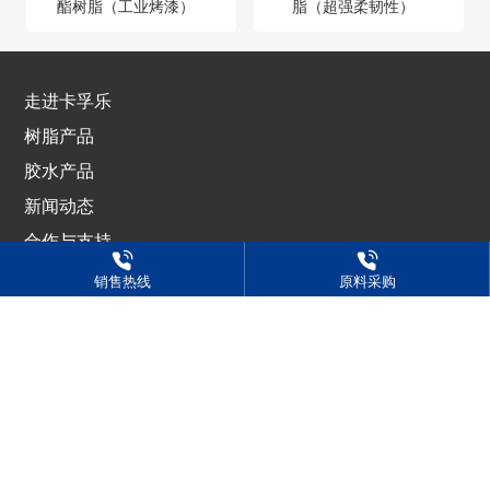
酯树脂（工业烤漆）
脂（超强柔韧性）
走进卡孚乐
树脂产品
胶水产品
新闻动态
合作与支持
人才招聘
销售热线
原料采购
想要了解更多详情？欢迎致电
188-6361-8685
销售（咨询）热线：
0531-88965381 北方区
0531-88666798 南方区