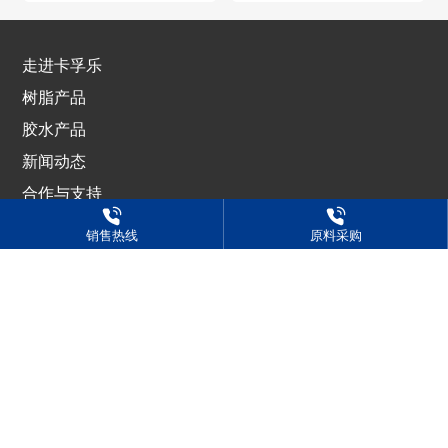
走进卡孚乐
树脂产品
胶水产品
新闻动态
合作与支持
人才招聘
销售热线
原料采购
想要了解更多详情？欢迎致电
188-6361-8685
销售（咨询）热线：
0531-88965381 北方区
0531-88666798 南方区
原料采购：
0531-88662858