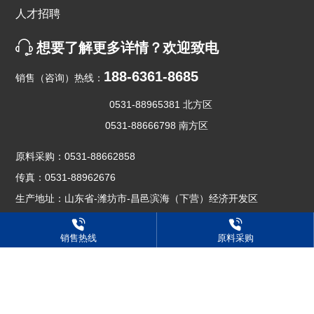
人才招聘
想要了解更多详情？欢迎致电
188-6361-8685
销售（咨询）热线：
0531-88965381 北方区
0531-88666798 南方区
原料采购：
0531-88662858
传真：
0531-88962676
生产地址：山东省-潍坊市-昌邑滨海（下营）经济开发区
研发基地：山东省济南市天桥区鑫茂齐鲁科技城43号楼
销售热线
原料采购
版权所有 © 山东卡孚乐高分子材料有限公司
鲁ICP备2024078669号-1
网站建设：中企动力
济南
SEO
营业执照