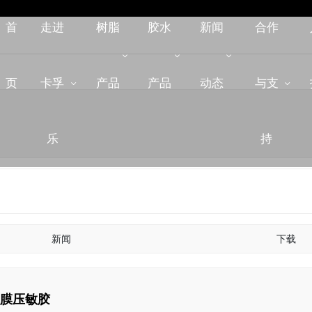
首
走进
树脂
胶水
新闻
合作
页
卡孚
产品
产品
动态
与支
乐
持
新闻
下载
保护膜压敏胶