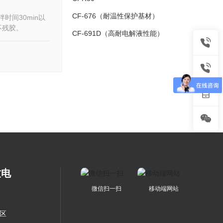
CF-676（耐温性保护基材）
间30min以
不残胶。
CF-691D（高耐电解液性能）
致电
微信扫一扫
移动端网站
方区