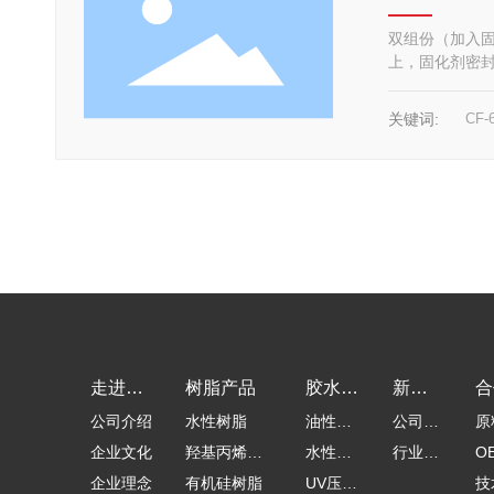
双组份（加入固
上，固化剂密封
关键词:
CF-
走进卡
树脂产品
胶水产
新闻
合
公司介绍
水性树脂
油性压
公司新
原
孚乐
品
动态
支
企业文化
羟基丙烯酸
敏胶
水性压
闻
行业新
O
企业理念
树脂
有机硅树脂
敏胶
UV压敏
闻
工
技