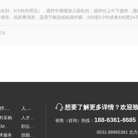
化剂，6小时内用完），搅拌中缓慢加入固化剂，搅拌分上中下搅拌，搅拌时
保存。低剥离强度，适用于耐温低粘保护膜。150度2小时或者180度1h
679
想要了解更多详情？欢迎
作与
人才
料采购
人才理
持
招聘
188-6361-8685
销售（咨询）热线：
EM代
念
职位招
0531-88965381 北
术服务
聘
技能培